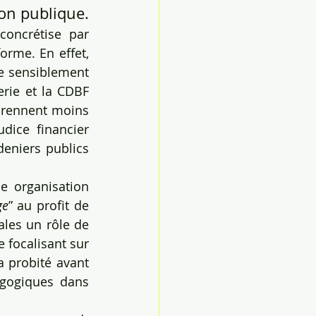
ion publique.
oncrétise par 
orme. En effet, 
ie sensiblement 
rie et la CDBF 
prennent moins 
ice financier 
deniers publics 
 organisation 
ge
” au profit de 
les un rôle de 
 focalisant sur 
a probité avant 
agogiques dans 