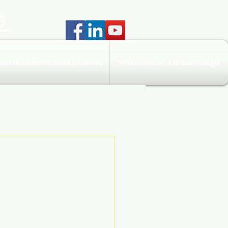
e
quete administrative (interne)
Sensibilisation à la déontologie