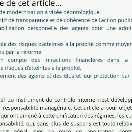
de cet article...
 de modernisation à visée déontologique.
ctif de transparence et de cohérence de l’action publi
bilisation personnelle des agents pour une admini
phie des risques d’atteintes à la probité comme moyen
es par la réforme.
n compte des infractions financières dans la r
 risques d’atteintes à la probité.
ment des agents et des élus et leur protection par l
il ou instrument de contrôle interne n’est développé
responsabilité managériale. Cet article a pour objet d
s qui ont amené à cette unification des régimes, les c
onsabilité, qui, sans plus de suspens est toute relati
droit pénal avec sa mise en application centri