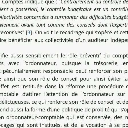
es Comptes indique que : "
Contrairement au contrôle de
vient a posteriori, le contrôle budgétaire est un contrôl
ollectivités concernées à surmonter des difficultés budgét
viennent avant tout comme des conseils dont l’expertis
 reconnues
" [
3
]. On voit le recadrage qui s’opère et ce
ire bénéficier aux collectivités d’un auditeur indépe
fie aussi sensiblement le rôle préventif du compta
ts avec l’ordonnateur, puisque la trésorerie, en
 pécuniairement responsable peut renforcer son par
ale ainsi que son rôle de conseil pour ainsi éviter la
effet, est instituée dans la réforme une procédure 
table d’attirer l’attention de l’ordonnateur sur 
délictueuses, ce qui renforce son rôle de conseil et d
nd aussi la forme d’une politique de probité qui s’op
ion ordonnateur-comptable qui est conservée, des 
cages qui sont institués, et de la vocation à se po