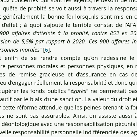
paux concernés qui sont les agents, le besoin de mo
n quête de probité se voit aussi à travers la responsa
t généralement la bonne foi lorsqu’ils sont mis en c
d’effet ; à quoi s’ajoute le terrible constat de l’AFA 
900 affaires d’atteinte à la probité, contre 853 en 202
ssion de 5,5% par rapport à 2020. Ces 900 affaires im
ersonnes morales
” [
6
].
 enfin de se rendre compte qu’on redessine le 
ntre personnes morales et personnes physiques, en m
s de remise gracieuse et d’assurance en cas de
eu d’engager réellement la responsabilité et donc qui,
cupérer les fonds publics "
égarés
" ne permettait pas
tif par le biais d’une sanction. La valeur du droit et
 cette réforme attendue que les peines prenant la f
es ne sont pas assurables. Ainsi, on assiste aussi 
déontologique avec une responsabilisation pécuniaire
uvelle responsabilité personnelle indifférenciée des a