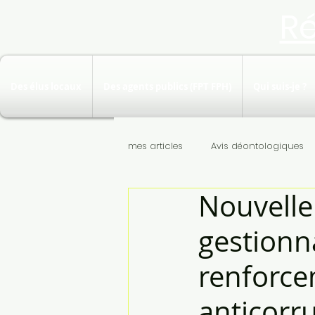
R
Des élus locaux
Des agents publics (FPT FPH)
Qui suis-je ?
mes articles
Avis déontologiques
Nouvelle
gestionna
renforce
anticorr