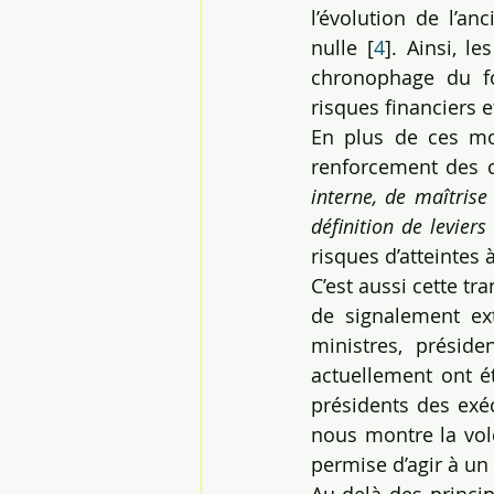
l’évolution de l’an
nulle [
4
]. Ainsi, l
chronophage du fo
risques financiers e
En plus de ces moy
renforcement des c
interne, de maîtrise 
définition de levier
risques d’atteintes
C’est aussi cette tr
de signalement ext
ministres, présid
actuellement ont été
présidents des exéc
nous montre la volo
permise d’agir à un