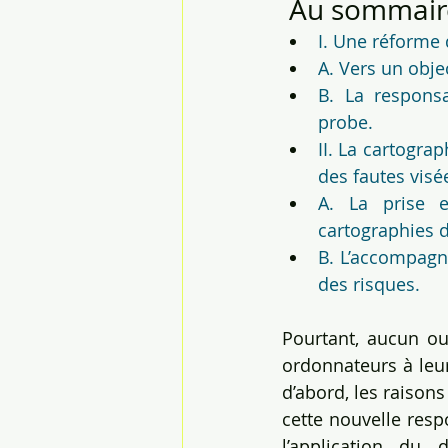
 Au sommaire 
I. Une réforme
A. Vers un obje
B. La responsa
probe.
II. La cartogra
des fautes visé
A. La prise e
cartographies de
B. L’accompagne
des risques.
Pourtant, aucun out
ordonnateurs à leur 
d’abord, les raison
cette nouvelle resp
l’application du 