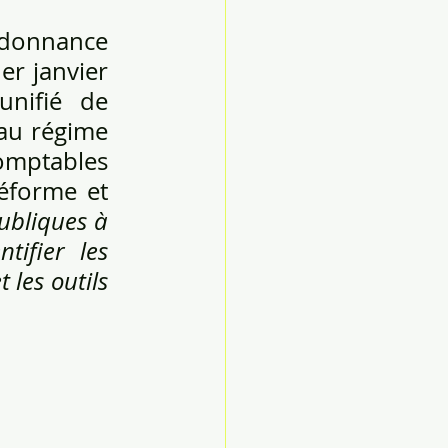
rdonnance 
r janvier 
nifié de 
au régime 
omptables 
éforme et 
ubliques à 
ifier les 
les outils 