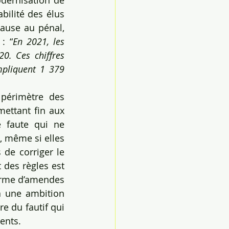
dernisation de 
bilité des élus 
ause au pénal, 
: “
En 2021, les 
0. Ces chiffres 
pliquent 1 379 
périmètre des 
ettant fin aux 
 faute qui ne 
 même si elles 
 de corriger le 
 des règles est 
orme d’amendes 
à une ambition 
 du fautif qui 
gents.