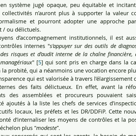
cien système jugé opaque, peu équitable et incitant 
es collectivités n’auront plus à supporter la valeur c
rmalisme et pourront adopter une approche par 
t / ou délictuels.
ens d’accompagnement institutionnels, il est auss
ontrôles internes "
s’appuyer sur des outils de diagnost
des risques et d’audit interne de la chaîne financière, 
s managériaux
" [
5
] qui sont pris en charge dans la ca
 à la probité, qui a néanmoins une vocation encore plu
ansparence qui est valorisée à travers l’élargissement de
ernes des faits délictueux. En effet, avant la réfo
ents des assemblées et procureurs pouvaient sais
 ajoutés à la liste les chefs de services d’inspection
utifs locaux, les préfets et les DR/DDFiP. Cette nouve
nté d’internaliser les moyens de contrôles et la possi
 échelon plus “
modeste
”.