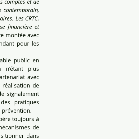
s comptes et de 
e contemporain, 
aires. Les CRTC, 
e financière et 
tte montée avec 
ndant pour les 
ble public en 
 n’étant plus 
tenariat avec 
 réalisation de 
de signalement 
des pratiques 
e prévention.
ère toujours à 
mécanismes de 
sitionner dans 