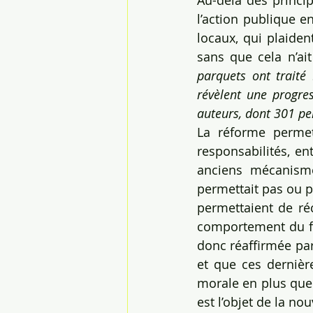
Au-delà des princi
l’action publique e
locaux, qui plaiden
sans que cela n’ait 
parquets ont traité 
révèlent une progre
auteurs, dont 301 p
La réforme permet
responsabilités, e
anciens mécanisme
permettait pas ou p
permettaient de ré
comportement du fau
donc réaffirmée par
et que ces dernièr
morale en plus que 
est l’objet de la no