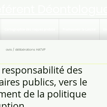
éférent Déontologu
Cartographie des risques probité
Promouvoir la Laïcité
En
avis / délibérations HATVP
 responsabilité des
ires publics, vers le
ment de la politique
uption.