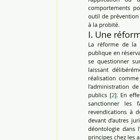
comportements poten
outil de prévention
à la probité.
I. Une réfor
La réforme de la re
publique en réserva
se questionner sur
laissant délibérém
réalisation comme
l’administration d
publics [
2
]. En eff
sanctionner les 
revendications à de
devant d’autres jur
déontologie dans l’
principes chez les a