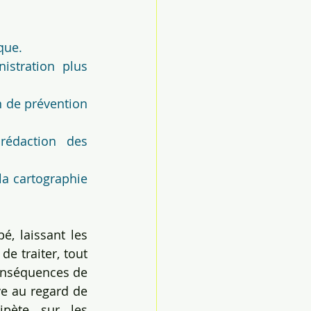
que.
stration plus 
 de prévention 
édaction des 
a cartographie 
, laissant les 
e traiter, tout 
onséquences de 
ve au regard de 
pète sur les 