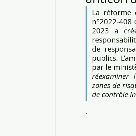
La réforme d
n°2022-408 d
2023 a créé
responsabilit
de responsab
publics. L’am
par le minist
réexaminer le
zones de risqu
de contrôle i
-