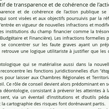
tif de transparence et de cohérence de l’act
sparence et de cohérence de l’action publique se c
qui sont visées et aux objectifs poursuivis par la réf
 l’entrée en vigueur de nouvelles infractions et modif
s institutions du champ financier comme la trésore
 Budgétaire et Financière). Les infractions formelles 
se concentrer sur les faute graves ayant un préjud
retrouve une logique utilitariste à justifier que les 
ologique qui se matérialise aussi dans la nouvelle
 reconcentre les fonctions juridictionnelles d’un “
éta
 pour laisser aux Chambres Régionales et Territoria
il. Ce rôle de conseil devient alors prédominant en se
la déontologie, consistant à prévenir les atteintes à l
isent, via un éventail d’institutions et d’outils péd
t la cartographie des risques font dorénavant partis.