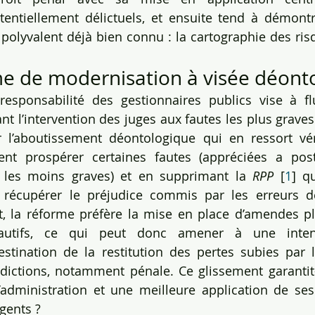
tiellement délictuels, et ensuite tend à démontrer 
 polyvalent déjà bien connu : la cartographie des risq
me de modernisation à visée déont
sponsabilité des gestionnaires publics vise à fluid
nt l’intervention des juges aux fautes les plus graves
 l’aboutissement déontologique qui en ressort vér
ent prospérer certaines fautes (appréciées a poste
 les moins graves) et en supprimant la 
RPP
 [
1
] q
e récupérer le préjudice commis par les erreurs d
et, la réforme préfère la mise en place d’amendes p
fautifs, ce qui peut donc amener à une intensi
stination de la restitution des pertes subies par l’
idictions, notamment pénale. Ce glissement garantit-il
administration et une meilleure application de ses 
gents ?