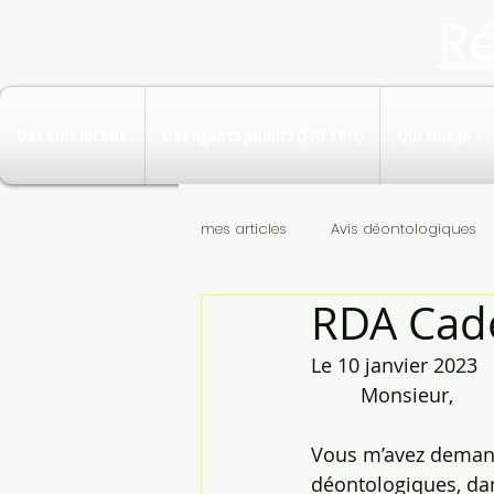
R
Des élus locaux
Des agents publics (FPT FPH)
Qui suis-je ?
mes articles
Avis déontologiques
RDA Cad
Le 10 janvier 2023
         Monsieur,
Vous m’avez demandé
déontologiques, dan