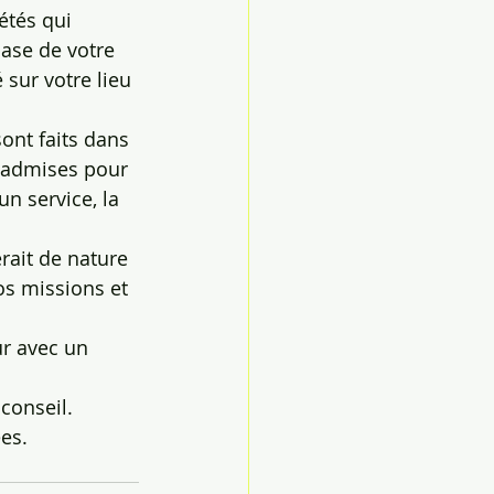
étés qui 
base de votre 
 sur votre lieu 
sont faits dans 
e admises pour 
n service, la 
rait de nature 
os missions et 
ur avec un 
conseil.
ées.