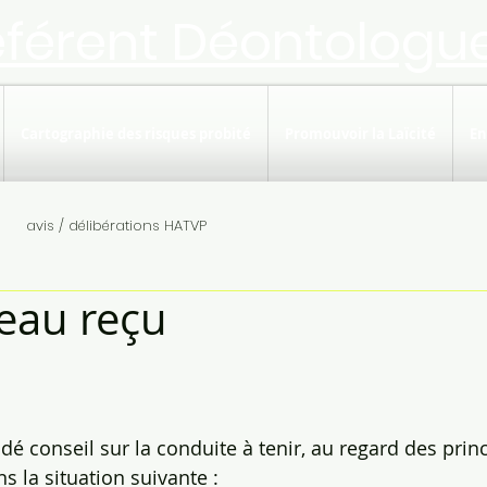
éférent Déontologu
Cartographie des risques probité
Promouvoir la Laïcité
En
avis / délibérations HATVP
eau reçu
 conseil sur la conduite à tenir, au regard des princ
s la situation suivante :