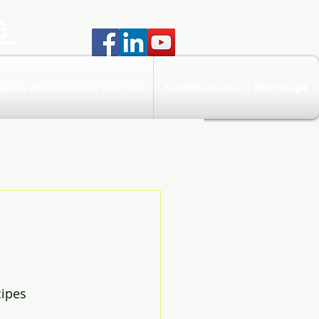
e
quete administrative (interne)
Sensibilisation à la déontologie
ipes 