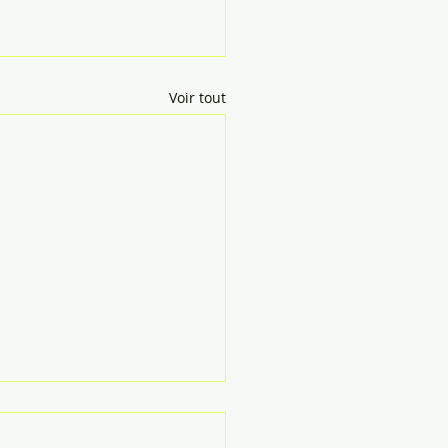
Voir tout
rent laïcité ou référent
ralité ? Quelle plus-