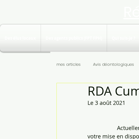
R
Des élus locaux
Des agents publics (FPT FPH)
Qui suis-je ?
mes articles
Avis déontologiques
RDA Cumu
Le 3 août 2021
                             
                   A
votre mise en dispo