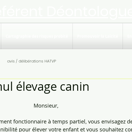
éférent Déontologu
Cartographie des risques probité
Promouvoir la Laïcité
En
avis / délibérations HATVP
l élevage canin
                           Monsieur,
ctuellement fonctionnaire à temps partiel, vous envisagez
nibilité pour élever votre enfant et vous souhaitez co