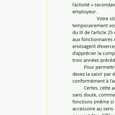
l’activité « seconda
employeur.
                   Vo
temporairement vos 
du III de l’article 2
aux fonctionnaires 
envisagent d’exercer
d’apprécier la compa
trois années précéda
         Pour permet
devez la saisir par 
conformément à l’ar
         Certes, cett
sans doute, comme a
fonctions (même si l
accessoire au sens d