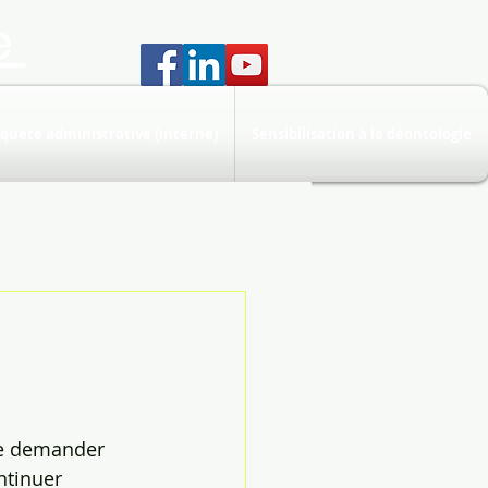
e
quete administrative (interne)
Sensibilisation à la déontologie
 de demander 
ntinuer 