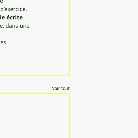
é 
d’exercice.
e écrite 
e, dans une 
ées.
Voir tout