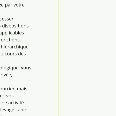
ée par votre 
 cesser 
 dispositions 
 applicables 
onctions, 
é hiérarchique 
au cours des 
tologique, vous 
rivée, 
ourrier, mais, 
ec vos 
ne activité 
élevage canin 