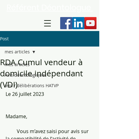
Référent Déontologue
Post
mes articles
RDA Cumul vendeur à
mes articles
domicile indépendant
Avis déontologiques
(VDI)
avis / délibérations HATVP
Le 26 juillet 2023
Madame,
         Vous m’avez saisi pour avis sur 
la compatibilité de l’activité de 