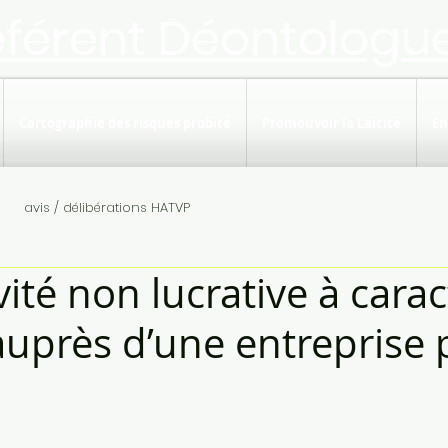
éférent Déontologu
Cartographie des risques probité
Promouvoir la Laïcité
En
avis / délibérations HATVP
ité non lucrative à carac
auprès d’une entreprise 