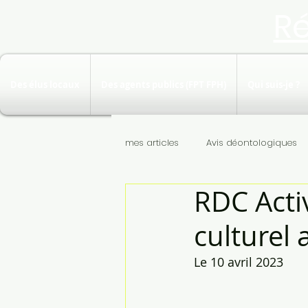
R
Des élus locaux
Des agents publics (FPT FPH)
Qui suis-je ?
mes articles
Avis déontologiques
RDC Activ
culturel 
Le 10 avril 2023