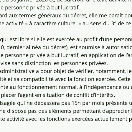
e personne privée à but lucratif.
ard aux termes généraux du décret, elle me paraît pou
activité « à caractère culturel » au sens du 3° de ce
, qui est libre si elle est exercée au profit d’une perso
 10, dernier alinéa du décret), est soumise à autorisatio
 personne privée à but lucratif, en application de l’ar
 vise sans distinction les personnes privées.
on administrative a pour objet de vérifier, notamment, l
vité et sa compatibilité avec la fonction exercée. Cette 
einte au fonctionnement normal, à l’indépendance ou à 
placer l’agent en situation de conflit d’intérêts.
té envisagée qui ne dépassera pas 15h par mois présente 
 ne dispose pas des éléments permettant d’apprécier l
tte activité avec les fonctions exercées actuellement