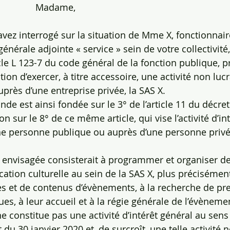
                   Madame,
us m’avez interrogé sur la situation de Mme X, fonctionna
énérale adjointe « service » sein de votre collectivité, 
cle L 123-7 du code général de la fonction publique, 
on d’exercer, à titre accessoire, une activité non lucr
uprès d’une entreprise privée, la SAS X.
 demande est ainsi fondée sur le 3° de l’article 11 du décr
on sur le 8° de ce même article, qui vise l’activité d’in
ne personne publique ou auprès d’une personne privé
activité envisagée consisterait à programmer et organiser 
ation culturelle au sein de la SAS X, plus précisément
 et de contenus d’évènements, à la recherche de pres
es, à leur accueil et à la régie générale de l’évèneme
té ne constitue pas une activité d’intérêt général au sen
t du 30 janvier 2020 et, de surcroît, une telle activité n