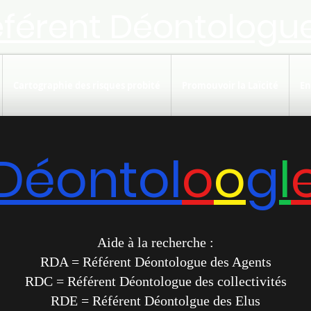
éférent Déontologu
Cartographie des risques probité
Promouvoir la Laïcité
En
Déontol
o
o
g
l
Aide à la recherche :
RDA = Référent Déontologue des Agents
RDC = Référent Déontologue des collectivités
RDE = Référent Déontolgue des Elus