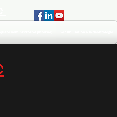
e
quete administrative (interne)
Sensibilisation à la déontologie
e