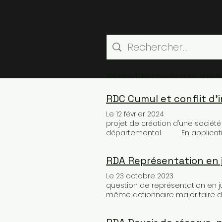
100 résultats trouvés avec une 
RDC Cumul et conflit d'
Le 12 février 2024 
projet de création d’une société 
départemental. En application de
d’accomplir un service à temps 
continuité et du fonctionnemen
RDA Représentation en 
L’article 24 du décret n° 2020-69
par l’agent risque de comprome
Le 23 octobre 2023 Mons
service, de méconnaître les prin
question de représentation en just
de prise illégale d’intérêts. M
même actionnaire majoritaire d’
Solidarités du conseil départemen
SEM, élu du PETR, souhaiterait q
médico-sociale en vue de facilite
président de la SEM vous donn
conseil technique. La société 