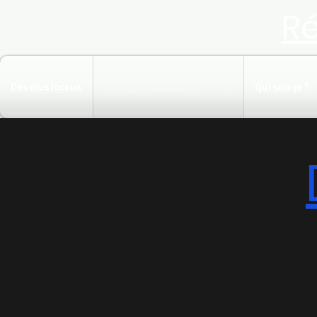
R
Des élus locaux
Des agents publics (FPT FPH)
Qui suis-je ?