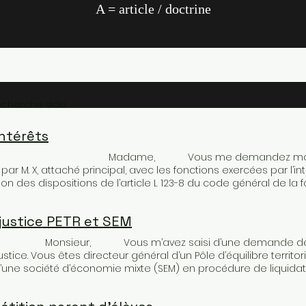
A = article / doctrine
recherche vide
intérêts
Madame, Vous me demandez mon avis sur 
par M. X, attaché principal, avec les fonctions exercées par l’i
s dispositions de l’article L 123-8 du code général de la fon
partiel pour créer une entreprise peut être accordée sous ré
t du service et compte tenu des possibilités d’aménagement
justice PETR et SEM
 du 30 janvier 2020 précise que l’autorité hiérarchique examine s
ttre ou de mettre en cause le fonctionnement normal, l’indép
ieur, Vous m’avez saisi d’une demande de cons
cipes déontologiques qui s’imposent aux agents publics ou de 
ice. Vous êtes directeur général d’un Pôle d’équilibre territorial 
. X exerce les fonctions de chargé de mission Solidarités des 
une société d’économie mixte (SEM) en procédure de liquidation
tal. Il a pour tâche de proposer, coordonner, piloter les projet
ue vous le représentiez à l’audience. Aucun principe déontolo
r, optimiser et développer l’offre de services et il assure la r
e mandat de représenter la société devant le tribunal de 
« X » que M. X envisage de créer a pour objet le développem