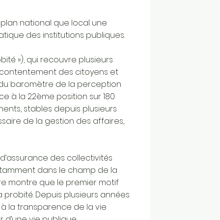
 plan national que local une
tique des institutions publiques.
bité »), qui recouvre plusieurs
mécontentement des citoyens et
021 du baromètre de la perception
nce à la 22ème position sur 180
ents, stables depuis plusieurs
aire de la gestion des affaires,
 d’assurance des collectivités
 notamment dans le champ de la
ire montre que le premier motif
 probité. Depuis plusieurs années
t à la transparence de la vie
ur d’une vie publique