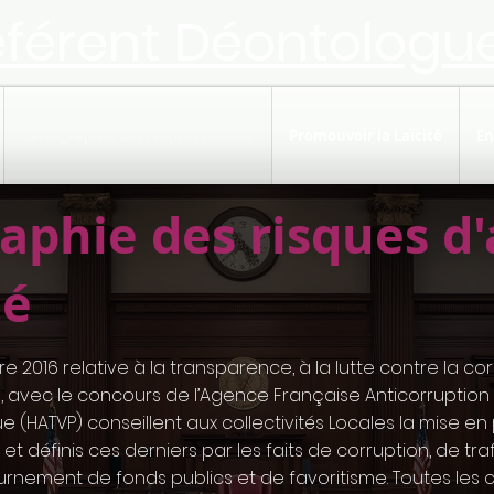
éférent Déontologu
Cartographie des risques probité
Promouvoir la Laïcité
En
aphie des risques d'
té
re 2016 relative à la transparence, à la lutte contre la c
I, avec le concours de l’Agence Française Anticorruption 
e (HATVP) conseillent aux collectivités Locales la mise e
 et définis ces derniers par les faits de corruption, de tr
tournement de fonds publics et de favoritisme. Toutes les