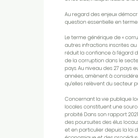
Au regard des enjeux démocrati
question essentielle en termes
Le terme générique de « corrupt
autres infractions inscrites 
réduit la confiance à l’égard d
de la corruption dans le secte
pays. Au niveau des 27 pays e
années, amènent à considérer 
qu’elles relèvent du secteur p
Concernant la vie publique loc
locales constituent une sourc
probité. Dans son rapport 202
des poursuites des élus locau
et en particulier depuis la loi
économique et des procédures pu