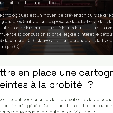
soit sa taille ou ses effectifs.
éontologiques est un moyen de prévention qui vise à ré
groupe les 6 infractions disposées dans l’article 1 de la l
a lutte contre la corruption et à la modernisation de la vi
’influence, la concussion, la prise illégale d’intérêt, le dé
u 9 décembre 2016 relative à la transparence, à la lutte co
mique (1)
).
tre en place une cartog
teintes à la probité ?
 constituent deux piliers de la moralisation de la vie pub
dans l’intérêt général. Ces deux piliers participent au lie
a bonne gouvernance de toute collectivité locale.