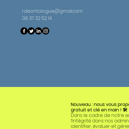
rdeontologue@gmail.com
06 37 32 52 14
Nouveau : nous vous propos
gratuit et clé en main ! 🛠️
Dans le cadre de notre 
l’intégrité dans nos admi
identifier, évaluer et gére