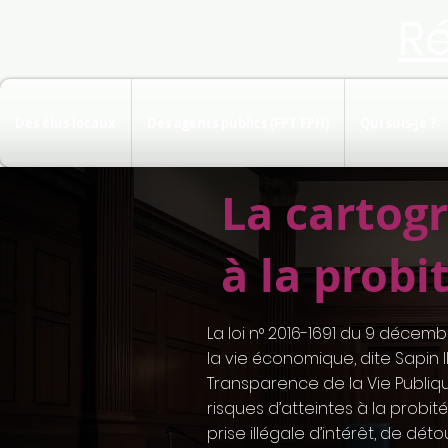
R
Des élus locaux
Des agents publics (FPT FPH)
Qui suis-je ?
La cartogr
à la probi
La loi n° 2016-1691 du 9 décemb
la vie économique, dite Sapin I
Transparence de la Vie Publiqu
risques d’atteintes à la probité
prise illégale d’intérêt, de dé