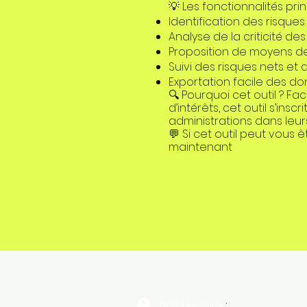
💡 Les fonctionnalités prin
Identification des risque
Analyse de la criticité des
Proposition de moyens de 
Suivi des risques nets et
Exportation facile des do
🔍 Pourquoi cet outil ? F
d’intérêts, cet outil s’i
administrations dans leurs
💬 Si cet outil peut vous 
maintenant
Nos bureaux :
: