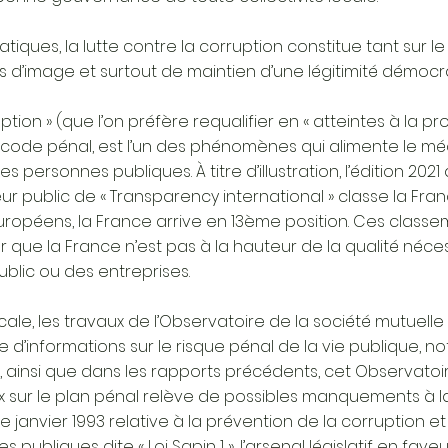
ques, la lutte contre la corruption constitue tant sur le
 d’image et surtout de maintien d’une légitimité démocra
ion » (que l’on préfère requalifier en « atteintes à la pro
au code pénal, est l’un des phénomènes qui alimente le 
es personnes publiques. À titre d’illustration, l’édition 2
ur public de « Transparency international » classe la Fra
uropéens, la France arrive en 13ème position. Ces classem
que la France n’est pas à la hauteur de la qualité nécess
ublic ou des entreprises.
ale, les travaux de l’Observatoire de la société mutuelle
e d’informations sur le risque pénal de la vie publique,
1, ainsi que dans les rapports précédents, cet Observato
x sur le plan pénal relève de possibles manquements à la
 de janvier 1993 relative à la prévention de la corruption e
bliques dite « Loi Sapin 1 », l’arsenal législatif en fave