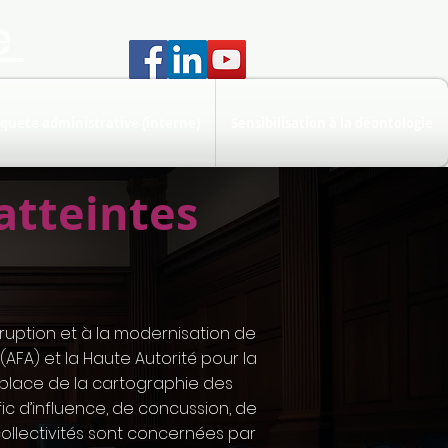
e
quete administrative (interne)
Sensibilisation à la déontologie
atteintes
orruption et à la modernisation de
(AFA) et la Haute Autorité pour la
n place de la cartographie des
afic d’influence, de concussion, de
 collectivités sont concernées par