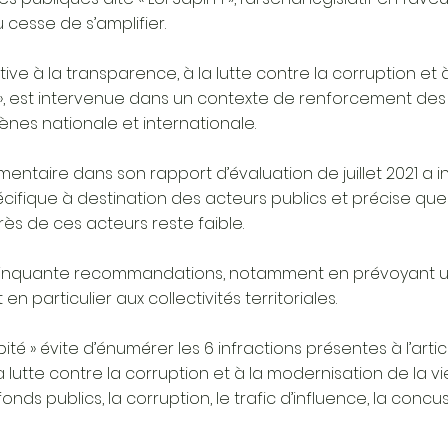
 cesse de s’amplifier.
tive à la transparence, à la lutte contre la corruption et 
2 », est intervenue dans un contexte de renforcement des
cènes nationale et internationale.
entaire dans son rapport d’évaluation de juillet 2021 a ind
écifique à destination des acteurs publics et précise que l
rès de ces acteurs reste faible.
cinquante recommandations, notamment en prévoyant un
n particulier aux collectivités territoriales.
bité » évite d’énumérer les 6 infractions présentes à l’art
a lutte contre la corruption et à la modernisation de la vi
ds publics, la corruption, le trafic d’influence, la concuss