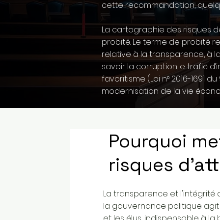
cette recommandation, quelque 
La cartographie des risques d
probité. Le terme de probité re
relative à la transparence, à l
savoir la corruption,le trafic d
favoritisme (
Loi n° 2016-1691 d
modernisation de la vie écono
Pourquoi met
risques d'at
La transparence et l'intégrité
la gouvernance politique agit 
et les élus, indispensable à l