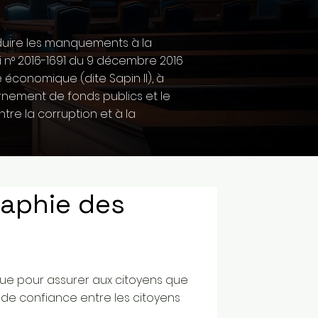
duire les manquements à la
oi n° 2016-1691 du 9 décembre 2016
e économique (dite Sapin II), à
tournement de fonds publics et le
ntre la corruption et à la
raphie des
lique pour assurer aux citoyens que
n de confiance entre les citoyens