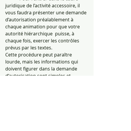
juridique de l’activité accessoire, il 
vous faudra présenter une demande 
d’autorisation préalablement à 
chaque animation pour que votre 
autorité hiérarchique  puisse, à 
chaque fois, exercer les contrôles 
prévus par les textes.
Cette procédure peut paraître 
lourde, mais les informations qui 
doivent figurer dans la demande 
d’autorisation sont simples et  
limitées.
Une solution à voir avec votre 
autorité hiérarchique est de solliciter 
l’autorisation de principe de cumuler 
avec votre emploi l’activité, à titre 
accessoire, d’animation musicale 
lors de manifestations privées ( 