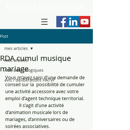
Référent Déontologue
Post
mes articles
RDA cumul musique
mes articles
mariage
Avis déontologiques
Vous m’avez saisi d’une demande de 
avis / délibérations HATVP
conseil sur la  possibilité de cumuler 
une activité accessoire avec votre 
emploi d’agent technique territorial.
            Il s’agit d’une activité 
d’animation musicale lors de 
mariages, d’anniversaires ou de 
soirées associatives.